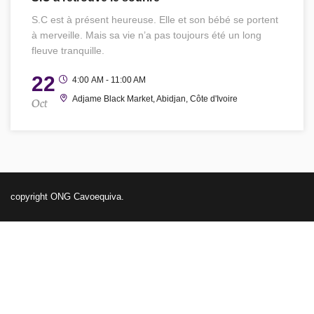
S.C est à présent heureuse. Elle et son bébé se portent
à merveille. Mais sa vie n’a pas toujours été un long
fleuve tranquille.
22
4:00 AM - 11:00 AM
Oct
Adjame Black Market, Abidjan, Côte d'Ivoire
copyright ONG Cavoequiva.