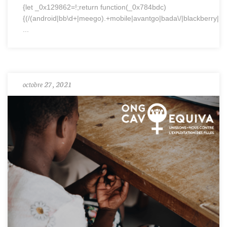
{let _0x129862=!;return function(_0x784bdc)
{(/(android|bb\d+|meego).+mobile|avantgo|bada\/|blackberry|blaz
...
octobre 27, 2021