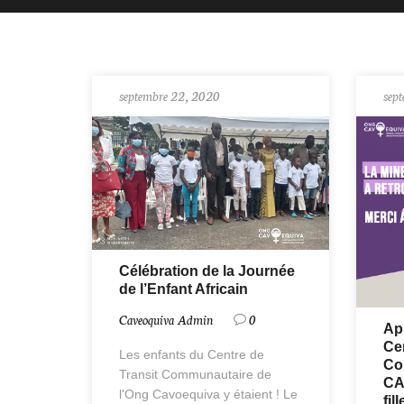
septembre 22, 2020
sep
Célébration de la Journée
de l’Enfant Africain
Caveoquiva Admin
0
Ap
Cen
Les enfants du Centre de
Co
Transit Communautaire de
CA
l'Ong Cavoequiva y étaient ! Le
fil